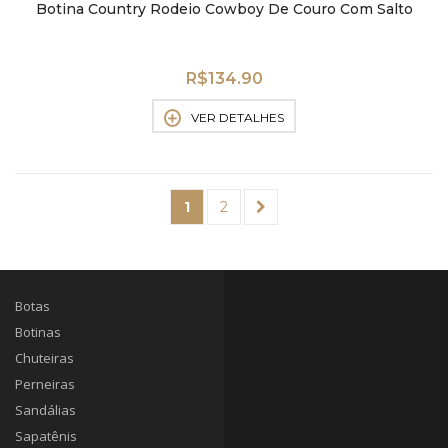
Botina Country Rodeio Cowboy De Couro Com Salto
R$
134.90
VER DETALHES
1
2
→
Botas
Botinas
Chuteiras
Perneiras
Sandálias
Sapatênis