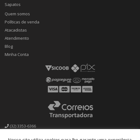
Sapatos
Quem somos
Políticas de venda
Atacadistas
Atendimento
Blog
Minha Conta
(32) 3353-6366
calcadoscassia@bol.com.br
Nosso site utiliza cookies para lhe garantir uma experiência