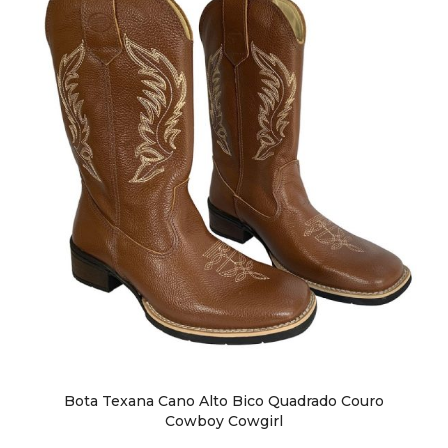
Sapatos
Sapatênis
Sandálias
Chuteiras
Perneiras
Bota Texana Cano Alto Bico Quadrado Couro
Cowboy Cowgirl