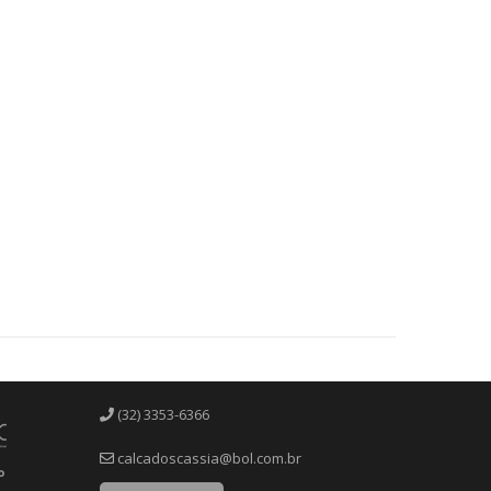
(32) 3353-6366
calcadoscassia@bol.com.br