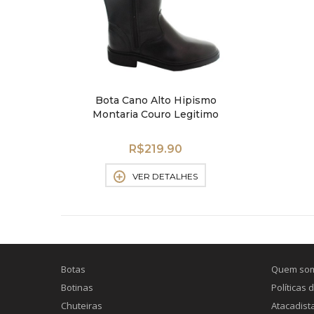
Bota Cano Alto Hipismo
Montaria Couro Legitimo
Segurança
R$
219.90
VER DETALHES
Botas
Quem so
Botinas
Políticas
Chuteiras
Atacadist