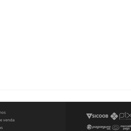
mos
 de venda
as