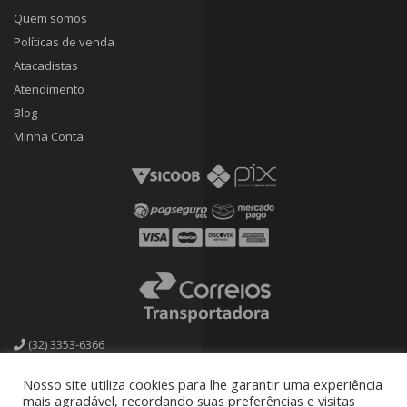
Quem somos
Políticas de venda
Atacadistas
Atendimento
Blog
Minha Conta
(32) 3353-6366
calcadoscassia@bol.com.br
Nosso site utiliza cookies para lhe garantir uma experiência
mais agradável, recordando suas preferências e visitas