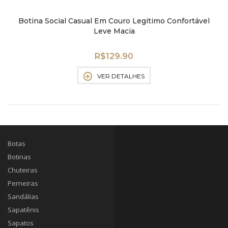
Botina Social Casual Em Couro Legitimo Confortável
Leve Macia
R$
129.90
VER DETALHES
Botas
Botinas
Chuteiras
Perneiras
Sandálias
Sapatênis
Sapatos