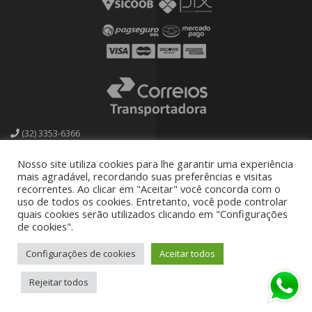
(32) 3353-6366
calcadoscassia@bol.com.br
Nosso site utiliza cookies para lhe garantir uma experiência
mais agradável, recordando suas preferências e visitas
Facebook
recorrentes. Ao clicar em "Aceitar" você concorda com o
uso de todos os cookies. Entretanto, você pode controlar
quais cookies serão utilizados clicando em "Configurações
Rua Heitor de Assis, 224 A, Rua de Baixo, Prados MG
de cookies".
Configurações de cookies
Aceitar todos
Rejeitar todos
© 2018 Cássia Calçados CNPJ 24.009.086/0001-81