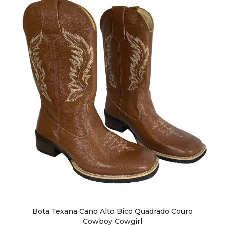
Sapatos
Sapatênis
Sandálias
Chuteiras
Perneiras
Bota Texana Cano Alto Bico Quadrado Couro
Cowboy Cowgirl