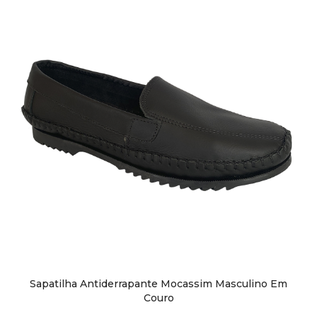
Sapatos
Sapatênis
Sandálias
Chuteiras
Perneiras
Sapatilha Antiderrapante Mocassim Masculino Em
Couro