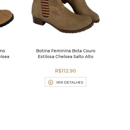
ino
Botina Feminina Bota Couro
elsea
Estilosa Chelsea Salto Alto
Leve
R$
112.90
VER DETALHES