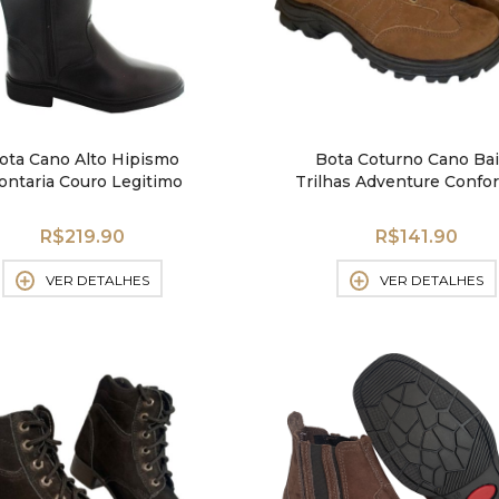
ota Cano Alto Hipismo
Bota Coturno Cano Ba
ntaria Couro Legitimo
Trilhas Adventure Confor
Segurança
R$
219.90
R$
141.90
VER DETALHES
VER DETALHES