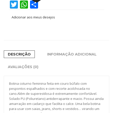
Twitter
WhatsApp
Share
quantidade
Adicionar aos meus desejos
DESCRIÇÃO
INFORMAÇÃO ADICIONAL
AVALIAÇÕES (0)
Botina coturno feminina feita em couro búfalo com
pespontos espalhados e com recorte acolchoada no
cano.Além de superestilosa é extremamente confortável.
Solado PU (Poliuretano) antiderrapante e macio. Possui ainda
amarração em cadarço que facilita o calce. Uma bela botina
para usar com saias, jeans, shorts e vestidos… virando um