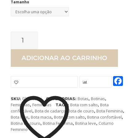
Tamanho
Botina
ADICIONAR AO CARRINHO
Coturno
Feminino
Fa
Comparar
Couro
020 Castor
Botas
Botinas
SKU:
CATEGORIAS:
,
,
Femininas
Femininas
Bota com salto
Bota
,
TAGS:
,
Confortável
confortável
Bota de cadarço
Bota de couro
Bota Feminina
,
,
,
,
Bota leve
Bota macia
Botina com salto
Botina confortável
,
,
,
,
Botina de couro
Botina Feminina
Botina leve
Coturno
,
,
,
Elegante
Feminino