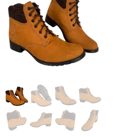
Sapatos
Sapatênis
Sandálias
Chuteiras
Perneiras