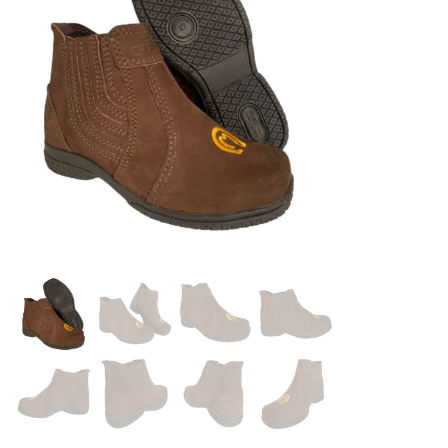
Sapatos
Sapatênis
Sandálias
Chuteiras
Perneiras